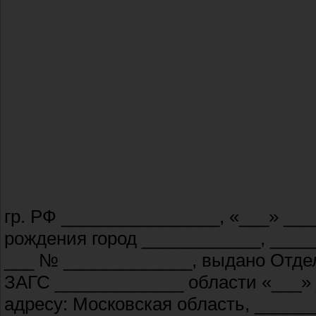
гр. РФ ________________, «___» ___
рождения город ____________, ____
___ № _____________, выдано Отдел
ЗАГС _____________ области «___» 
адресу: Московская область, ______