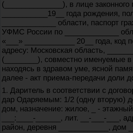
(______________), в лице законного
___________19__ года рождения, по
_____________ области, паспорт гр
УФМС России по _____________ обла
«___» ____________ 20__ года, код 
адресу: Московская область, _____
(________), совместно именуемые в
находясь в здравом уме, ясной памя
далее - акт приема-передачи доли 
1. Даритель в соответствии с догов
дар Одаряемым: 1/2 (одну вторую) 
дом, назначение: жилое, _ - этажн
___:____-______, лит. __-___-___, а
район, деревня ____________, дом 