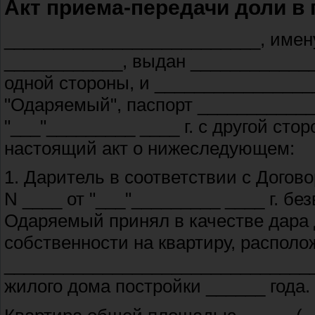
Акт приема-передачи доли в 
__________________________, имен
____________, выдан _____________
одной стороны, и _______________
"Одаряемый", паспорт ___________
"___"_________ ____ г. с другой ст
настоящий акт о нижеследующем:
1. Даритель в соответствии с Догов
N ____ от "___"_________ ____ г. б
Одаряемый принял в качестве дара 
собственности на квартиру, располо
__________________________________
жилого дома постройки ______ года.