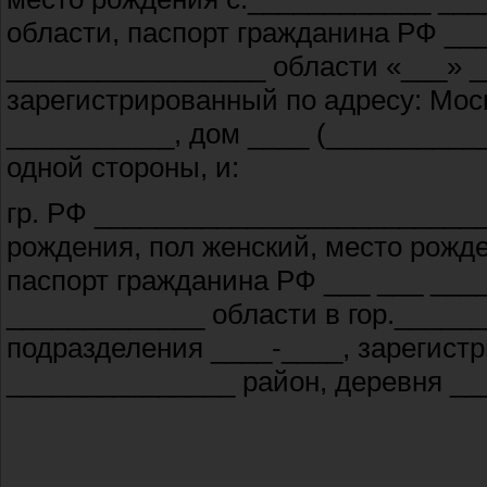
области, паспорт гражданина РФ __
_________________ области «___» __
зарегистрированный по адресу: Мос
___________, дом ____ (__________
одной стороны, и:
гр. РФ __________________________
рождения, пол женский, место рожд
паспорт гражданина РФ ___ ___ __
_____________ области в гор.______
подразделения ____-____, зарегистр
_______________ район, деревня __