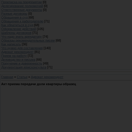
Переписка на предприятии
[0]
Делегирование полномочий
[0]
Ответственные документы
[0]
Разные договоры
[0]
Обращения в суд
[68]
Обращения к работодателю
[71]
Как обратиться в суд
[68]
Оформление действий
[105]
Шаблоны договоров
[71]
Что надо знать арендатору
[74]
Образцы рекомендательных писем
[68]
Как написать
[36]
Что нужно для составления
[140]
Адвокат рекомендует
[81]
Прием на работу
[72]
Деловодство и письма
[66]
Поручение и доверенность
[49]
Документация юрисконсульта
[71]
Главная
»
Статьи
»
Адвокат рекомендует
Акт приема передачи доли квартиры образец