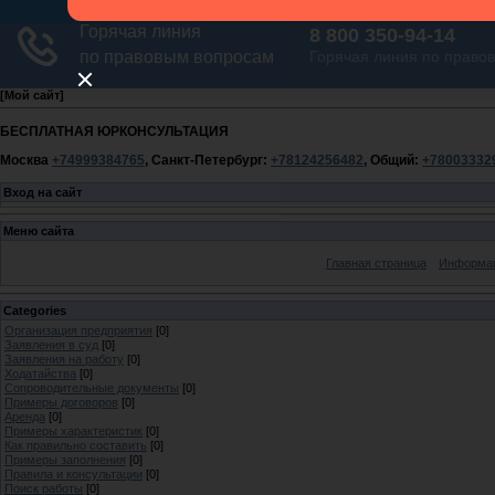
[
Мой сайт
]
БЕСПЛАТНАЯ ЮРКОНСУЛЬТАЦИЯ
Москва
+74999384765
, Санкт-Петербург:
+78124256482
, Общий:
+78003332
Вход на сайт
Меню сайта
Главная страница
Информац
Categories
Организация предприятия
[0]
Заявления в суд
[0]
Заявления на работу
[0]
Ходатайства
[0]
Сопроводительные документы
[0]
Примеры договоров
[0]
Аренда
[0]
Примеры характеристик
[0]
Как правильно составить
[0]
Примеры заполнения
[0]
Правила и консультации
[0]
Поиск работы
[0]