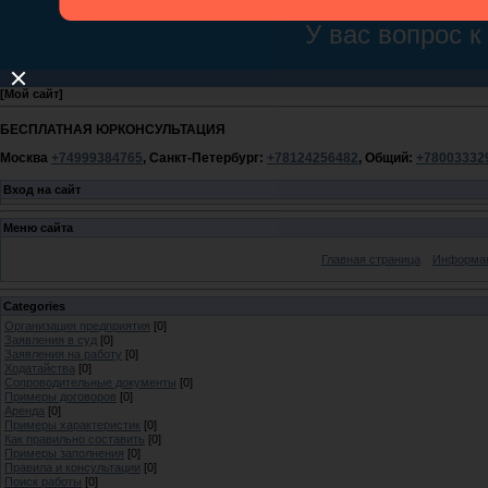
[
Мой сайт
]
БЕСПЛАТНАЯ ЮРКОНСУЛЬТАЦИЯ
Москва
+74999384765
, Санкт-Петербург:
+78124256482
, Общий:
+78003332
Вход на сайт
Меню сайта
Главная страница
Информац
Categories
Организация предприятия
[0]
Заявления в суд
[0]
Заявления на работу
[0]
Ходатайства
[0]
Сопроводительные документы
[0]
Примеры договоров
[0]
Аренда
[0]
Примеры характеристик
[0]
Как правильно составить
[0]
Примеры заполнения
[0]
Правила и консультации
[0]
Поиск работы
[0]