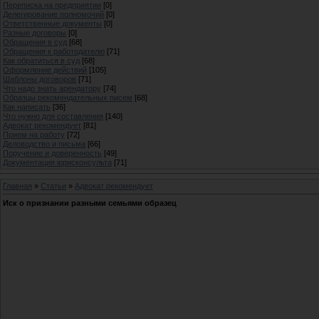
Переписка на предприятии
[0]
Делегирование полномочий
[0]
Ответственные документы
[0]
Разные договоры
[0]
Обращения в суд
[68]
Обращения к работодателю
[71]
Как обратиться в суд
[68]
Оформление действий
[105]
Шаблоны договоров
[71]
Что надо знать арендатору
[74]
Образцы рекомендательных писем
[68]
Как написать
[36]
Что нужно для составления
[140]
Адвокат рекомендует
[81]
Прием на работу
[72]
Деловодство и письма
[66]
Поручение и доверенность
[49]
Документация юрисконсульта
[71]
Главная
»
Статьи
»
Адвокат рекомендует
Иск о признании разными семьями образец