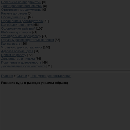
Переписка на предприятии
[0]
Делегирование полномочий
[0]
Ответственные документы
[0]
Разные договоры
[0]
Обращения в суд
[68]
Обращения к работодателю
[71]
Как обратиться в суд
[68]
Оформление действий
[105]
Шаблоны договоров
[71]
Что надо знать арендатору
[74]
Образцы рекомендательных писем
[68]
Как написать
[36]
Что нужно для составления
[140]
Адвокат рекомендует
[81]
Прием на работу
[72]
Деловодство и письма
[66]
Поручение и доверенность
[49]
Документация юрисконсульта
[71]
Главная
»
Статьи
»
Что нужно для составления
Решение суда о разводе украина образец