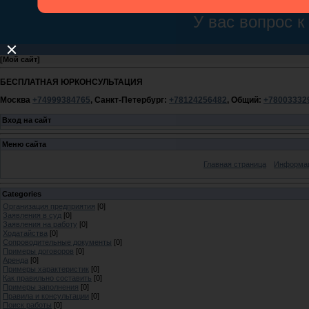
[
Мой сайт
]
БЕСПЛАТНАЯ ЮРКОНСУЛЬТАЦИЯ
Москва
+74999384765
, Санкт-Петербург:
+78124256482
, Общий:
+78003332
Вход на сайт
Меню сайта
Главная страница
Информац
Categories
Организация предприятия
[0]
Заявления в суд
[0]
Заявления на работу
[0]
Ходатайства
[0]
Сопроводительные документы
[0]
Примеры договоров
[0]
Аренда
[0]
Примеры характеристик
[0]
Как правильно составить
[0]
Примеры заполнения
[0]
Правила и консультации
[0]
Поиск работы
[0]