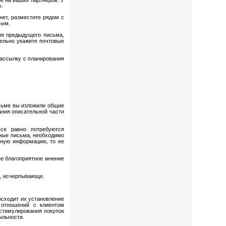
».
ет, разместите рядом с
мым.
ия предыдущего письма,
ельно укажите почтовые
рассылку с планирования
сьме вы изложили общие
ания описательной части
се равно потребуются
нные письма, необходимо
ьную информацию, то ее
ее благоприятное мнение
и, исчерпывающе.
осходит их установление
 отношений с клиентом
стимулирования покупок
ыльности.