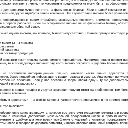
о сложиться впечатление, что «серьезные предложения не могут быть так оформлены
 для рассылки лучше печатать на фирменных бланках. Если в вашей компании их н
знак или другие атрибуты вашей компании. Это сделает ваше письмо более узнавае
ке информационных писем старайтесь максимально повторить элементы оформлен
ли в первой рассылке. Если вы оформляете письмо не на фирменном бланке, обязат
елефон для обратной связи.
азчика одного письма, как правило, бывает недостаточно. Начните прямую почтовую 
:
 писем (3 – 4 письма)
 рассылки
ей заказчика
на поставку продукции.
й рассылки текст письма нужно немного переработать. Например, если в первом пи
нии, то в последующих письмах эту часть можно сократить и уделить больше вним
 не составляли информационное письмо, какой-то части ваших адресатов в
ения, более подробная информация о ваших товарах и услугах. Анализируя получе
обственные послания. Если у вас постоянно запрашивают одну и ту же дополнител
ющий выпуск рассылки .
ванная в ваших товарах и услугах компания получит ответ на свой вопрос, тем бол
и вашей компании.
боты с адресатами – на любые запросы нужно отвечать оперативно и, по возможност
ентов включает:
 обеспечение качества продукта, которое соответствует ожиданиям клиента или прев
ений с клиентом достижение максимальной продолжительности и прибыльности
клиентом в удобное для него время углубление отношений с клиентом посредством 
 том числе и товаров из дорогого сегмента, и возобновление отношений контроль приб