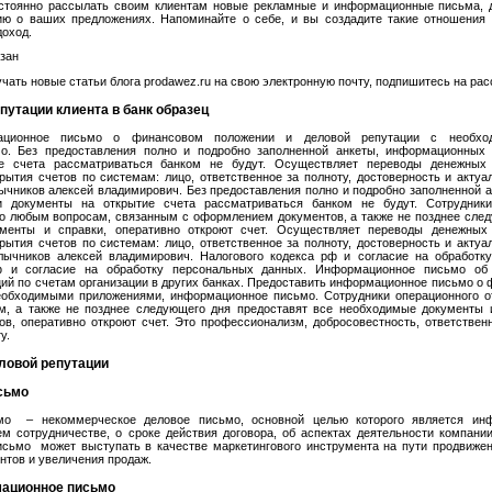
стоянно рассылать своим клиентам новые рекламные и информационные письма, 
 о ваших предложениях. Напоминайте о себе, и вы создадите такие отношения 
доход.
зан
учать новые статьи блога prodawez.ru на свою электронную почту, подпишитесь на рас
путации клиента в банк образец
ационное письмо о финансовом положении и деловой репутации с необхо
о. Без предоставления полно и подробно заполненной анкеты, информационных
е счета рассматриваться банком не будут. Осуществляет переводы денежных
рытия счетов по системам: лицо, ответственное за полноту, достоверность и акту
ычников алексей владимирович. Без предоставления полно и подробно заполненной
 документы на открытие счета рассматриваться банком не будут. Сотрудники
по любым вопросам, связанным с оформлением документов, а также не позднее след
менты и справки, оперативно откроют счет. Осуществляет переводы денежных
рытия счетов по системам: лицо, ответственное за полноту, достоверность и акту
лычников алексей владимирович. Налогового кодекса рф и согласие на обработк
ф и согласие на обработку персональных данных. Информационное письмо об
ий по счетам организации в других банках. Предоставить информационное письмо о
еобходимыми приложениями, информационное письмо. Сотрудники операционного о
, а также не позднее следующего дня предоставят все необходимые документы 
в, оперативно откроют счет. Это профессионализм, добросовестность, ответствен
у.
ловой репутации
сьмо
о – некоммерческое деловое письмо, основной целью которого является инф
м сотрудничестве, о сроке действия договора, об аспектах деятельности компании
исьмо может выступать в качестве маркетингового инструмента на пути продвижен
нтов и увеличения продаж.
мационное письмо