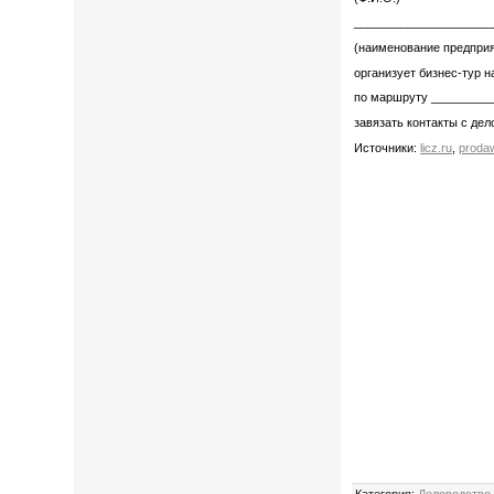
_____________________
(наименование предпри
организует бизнес-тур 
по маршруту _________
завязать контакты с де
Источники:
licz.ru
,
proda
Категория
:
Деловодство