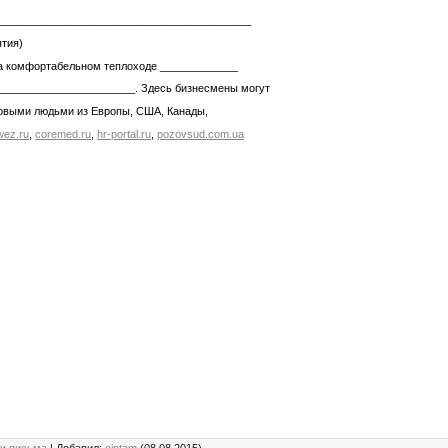
__________________________________________
ятия)
на комфортабельном теплоходе _____________
_______________________. Здесь бизнесмены могут
ловыми людьми из Европы, США, Канады,
wez.ru
,
coremed.ru
,
hr-portal.ru
,
pozovsud.com.ua
 и письма
|
Добавил
:
cintam
(08.08.2015)