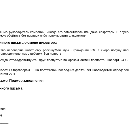
сьмо руководитель компании, иногда его заместитель или даже секретарь. В случа
жно обойтись без подписи либо использовать факсимиле.
нного письма о смене директора
ство несовершеннолетнему ребенкуМой муж - гражданин РФ, я скоро получу пас
совершеннолетнему ребенку. Вся новость
ражданстваЗдравствуйте! Друг пропустил по срокам обмен паспорта. Паспорт СССР.
оветы стартаперам На протяжении последних десяти лет наблюдается определен
ся новость
ьмо. Пример заполнения
нного письма
_____________________
тия,
и)
_____