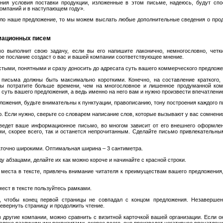
ия условия поставки продукции, изложенные в этом письме, надеюсь, будут сп
омпаний и в наступающем году».
ло наше предложение, то мы можем выслать любые дополнительные сведения о прод
мационных писем
о выполнит свою задачу, если вы его напишите лаконично, немногословно, чет
е послание создаст о вас и вашей компании соответствующее мнение.
тыми, понятными и сразу доносить до адресата суть вашего коммерческого предложе
исьма должны быть максимально короткими. Конечно, на составление краткого, 
ы потратите больше времени, чем на многословное и лишенное продуманной ком
 суть вашего предложения, а ведь именно на него вам и нужно произвести впечатлени
зложения, будьте внимательны к пунктуации, правописанию, тону построения каждого 
 Если нужно, сверьте со словарем написание слов, которые вызывают у вас сомнени
ведет ваше информационное письмо, во многом зависит от его внешнего оформлени
ми, скорее всего, так и останется непрочитанным. Сделайте письмо привлекательным
точно широкими. Оптимальная ширина – 3 сантиметра.
 абзацами, делайте их как можно короче и начинайте с красной строки.
места в тексте, привлечь внимание читателя к преимуществам вашего предложения
ест в тексте пользуйтесь рамками.
к, чтобы конец первой страницы не совпадал с концом предложения. Незаверше
ревернуть страницу и продолжить чтение.
 другие компании, можно сравнить с визитной карточкой вашей организации. Если о
 плохо различимыми реквизитами, скорее всего, оно произведет негативное впечатлен