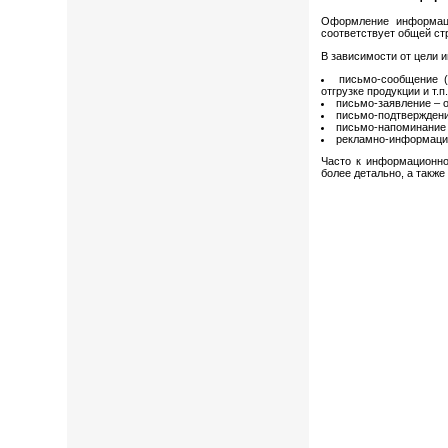
Оформление информаци
соответствует общей ст
В зависимости от цели 
письмо-сообщение (
отгрузке продукции и т.п
письмо-заявление – о
письмо-подтверждени
письмо-напоминание 
рекламно-информацио
Часто к информационно
более детально, а такж