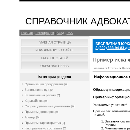
СПРАВОЧНИК АДВОКА
Главная
|
Регистрация
|
Вход
|
RSS
ГЛАВНАЯ СТРАНИЦА
БЕСПЛАТНАЯ ЮРК
8 (800) 333-94-83 до
ИНФОРМАЦИЯ О САЙТЕ
КАТАЛОГ СТАТЕЙ
Пример иска 
ОБРАТНАЯ СВЯЗЬ
Главная
»
Статьи
»
Дело
Информационное п
Категории раздела
Организация предприятия
[0]
Образец информацио
Заявления в суд
[0]
Заявления на работу
[0]
Пример информацио
Ходатайства
[0]
Уважаемые участники!
Сопроводительные документы
[0]
Просим вас ознакомитьс
Примеры договоров
[0]
ти дней.
Аренда
[0]
Выставка состои
Примеры характеристик
[0]
России.
Минимальный раз
Как правильно составить
[0]