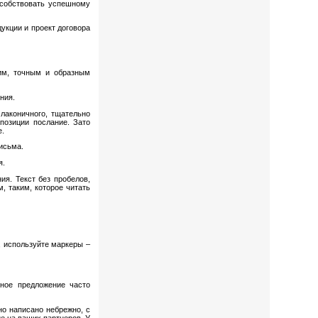
особствовать успешному
укции и проект договора
ким, точным и образным
ния.
лаконичного, тщательно
позиции послание. Зато
е.
письма.
я.
я. Текст без пробелов,
, таким, которое читать
, используйте маркеры –
нное предложение часто
но написано небрежно, с
ие на ваших партнеров. У