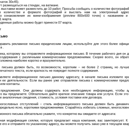
чаток 30х45).
т размещаться на стендах, на ватмане.
 выставки может разместить до 10 работ. Просьба сообщать о количестве фотографий
в количестве и формате фотографий и выслать нам на электронный адрес ex
го ознакомления их мини-изображения (preview 800х600 точек) с названием 
1 марта.
жденные работы можно будет принести 07 марта.
т
сьмо
править рекламное письмо юридическим лицам, используйте для этого более офици
а .
ека, которому вы отправляете информационное письмо. В течение рабочего дня он д
 содержания с различными коммерческими предложениями. Скорее всего, он обрат
зложена наиболее коротко и вразумительно.
 письма должен быть, по возможности, коротким – не более 2 страниц, но лучш
печатного текста, если краткость не повредит полноте содержания.
вляете информационное письмо данному адресату, в начале письма изложите кр
и ее деятельности. Если вы ранее уже отправляли письма с коммерческими предл
или контакты.
 предложения. Они должны содержать всю необходимую информацию, чтобы ад
то вы предлагаете. Обязательно дайте краткое описание товара или услуги. Если эт
е аналогичные сведения, стоимость, условия поставки или договора.
многословных отступлений – стиль информационного письма должен быть динами
предельно ясно, короткими предложениями. Старайтесь избегать сложных, многословн
онного письма обязательно укажите, что конкретно вы ожидаете от адресата:
ная модификация сеялки, которую предлагает наша компания, вас заинтересует. К 
е его и отправите по указанному адресу, вы можете получить заказ уже в текущем ква