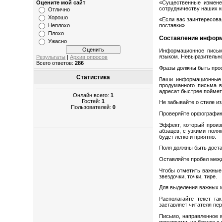
«Существенные изменен
Оцените мой сайт
сотрудничеству наших к
Отлично
Хорошо
«Если вас заинтересова
Неплохо
поставки».
Плохо
Составление инфор
Ужасно
Информационное письм
языком. Невыразительно
Результаты
|
Архив опросов
Всего ответов:
286
Фразы должны быть прос
Статистика
Ваши информационные п
продуманного письма в
адресат быстрее поймет
Онлайн всего:
1
Гостей:
1
Не забывайте о стиле и
Пользователей:
0
Проверяйте орфографию.
Эффект, который произ
абзацев, с узкими поля
будет легко и приятно.
Поля должны быть доста
Оставляйте пробел между
Чтобы отметить важные 
звездочки, точки, тире.
Для выделения важных м
Располагайте текст та
заставляет читателя пе
Письмо, направленное в
помарками, на бланке с