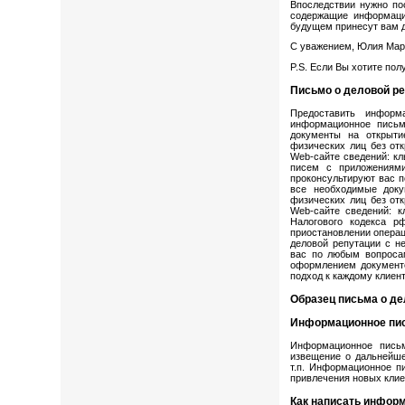
Впоследствии нужно по
содержащие информацию
будущем принесут вам 
С уважением, Юлия Мар
P.S. Если Вы хотите пол
Письмо о деловой ре
Предоставить информ
информационное письм
документы на открыти
физических лиц без отк
Web-cайте сведений: кл
писем с приложениями
проконсультируют вас 
все необходимые доку
физических лиц без отк
Web-cайте сведений: к
Налогового кодекса р
приостановлении операц
деловой репутации с н
вас по любым вопросам
оформлением документо
подход к каждому клиент
Образец письма о де
Информационное пи
Информационное письм
извещение о дальнейше
т.п. Информационное п
привлечения новых клие
Как написать инфор