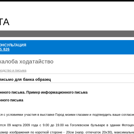
ТА
ОНСУЛЬТАЦИЯ
б. 826
жалоба ходатайство
водство и письма
исьмо для банка образец
нного письма. Пример информационного письма
нного письма
я с условиями участия в выставке Город моими глазами и подтвердить ваше согласие
тся 09 марта 2009 года с 9.00 до 19.00 на Гоголевском бульваре в здании Фотоц
мер изображения по короткой стороне - 20см (напр. отпечаток 20х30), максимальн