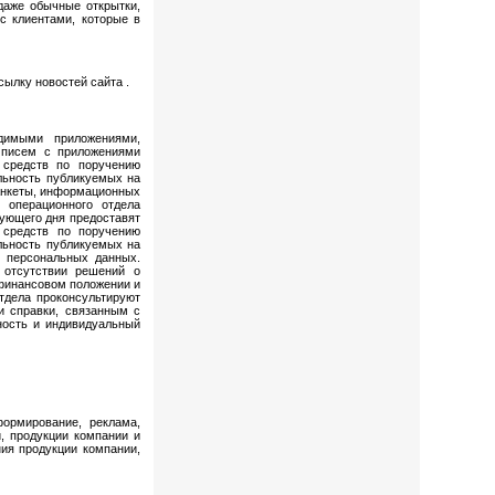
даже обычные открытки,
с клиентами, которые в
сылку новостей сайта .
димыми приложениями,
 писем с приложениями
 средств по поручению
альность публикуемых на
 анкеты, информационных
 операционного отдела
ующего дня предоставят
 средств по поручению
альность публикуемых на
у персональных данных.
 отсутствии решений о
 финансовом положении и
тдела проконсультируют
и справки, связанным с
ность и индивидуальный
ормирование, реклама,
, продукции компании и
ия продукции компании,