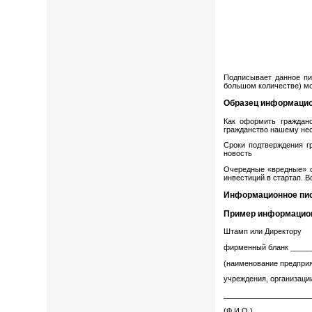
Подписывает данное пи
большом количестве) мо
Образец информацио
Как оформить граждан
гражданство нашему не
Сроки подтверждения г
новость
Очередные «вредные» с
инвестиций в стартап. В
Информационное пис
Пример информацио
Штамп или Директору
фирменный бланк _____
(наименование предприя
учреждения, организаци
_____________________
(Ф.И.О.)