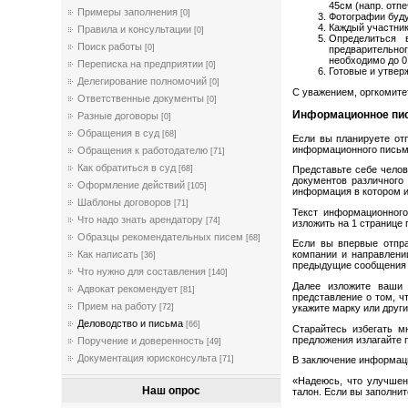
45см (напр. отпе
Примеры заполнения
[0]
Фотографии буду
Каждый участник
Правила и консультации
[0]
Определиться 
Поиск работы
[0]
предварительно
необходимо до 0
Переписка на предприятии
[0]
Готовые и утвер
Делегирование полномочий
[0]
C уважением, оргкомите
Ответственные документы
[0]
Информационное пи
Разные договоры
[0]
Обращения в суд
[68]
Если вы планируете от
информационного письм
Обращения к работодателю
[71]
Как обратиться в суд
[68]
Представьте себе челов
документов различного
Оформление действий
[105]
информация в котором и
Шаблоны договоров
[71]
Текст информационного
Что надо знать арендатору
[74]
изложить на 1 странице 
Образцы рекомендательных писем
[68]
Если вы впервые отпра
Как написать
компании и направлени
[36]
предыдущие сообщения 
Что нужно для составления
[140]
Далее изложите ваши
Адвокат рекомендует
[81]
представление о том, ч
Прием на работу
[72]
укажите марку или други
Деловодство и письма
[66]
Старайтесь избегать 
предложения излагайте 
Поручение и доверенность
[49]
Документация юрисконсульта
[71]
В заключение информаци
«Надеюсь, что улучшен
Наш опрос
талон. Если вы заполнит