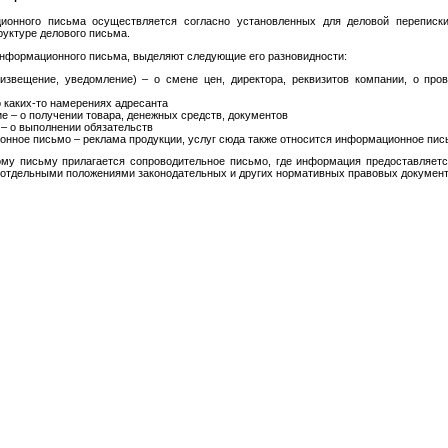
онного письма осуществляется согласно установленных для деловой переписки 
руктуре делового письма.
информационного письма, выделяют следующие его разновидности:
извещение, уведомление) – о смене цен, директора, реквизитов компании, о пров
.
 каких-то намерениях адресанта
е – о получении товара, денежных средств, документов
– о выполнении обязательств
нное письмо – реклама продукции, услуг сюда также относится информационное пис
му письму прилагается сопроводительное письмо, где информация предоставляетс
е отдельными положениями законодательных и других нормативных правовых документ