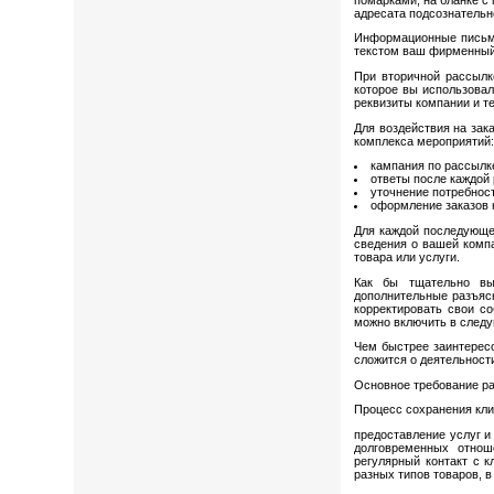
адресата подсознательн
Информационные письма
текстом ваш фирменный 
При вторичной рассыл
которое вы использова
реквизиты компании и т
Для воздействия на зак
комплекса мероприятий
кампания по рассылке
ответы после каждой
уточнение потребност
оформление заказов 
Для каждой последующе
сведения о вашей компа
товара или услуги.
Как бы тщательно вы
дополнительные разъясн
корректировать свои с
можно включить в следу
Чем быстрее заинтересо
сложится о деятельност
Основное требование ра
Процесс сохранения кли
предоставление услуг и
долговременных отнош
регулярный контакт с 
разных типов товаров, в