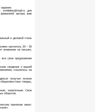
 заранее.
hibition@mail.ru для
и фамилией автора вам
альный и деловой стиль
олжен прочитать 20 – 30
ит внимание на письмо,
е все свои предложения
аткие сведения о вашей
ожениями, сошлитесь на
ресат получил полное
о общеизвестные товары,
чным, энергичным. Свои
ых оборотов.
письму прилагаю заказ-
ртале».