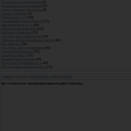
Переписка на предприятии
[0]
Делегирование полномочий
[0]
Ответственные документы
[0]
Разные договоры
[0]
Обращения в суд
[68]
Обращения к работодателю
[71]
Как обратиться в суд
[68]
Оформление действий
[105]
Шаблоны договоров
[71]
Что надо знать арендатору
[74]
Образцы рекомендательных писем
[68]
Как написать
[36]
Что нужно для составления
[140]
Адвокат рекомендует
[81]
Прием на работу
[72]
Деловодство и письма
[66]
Поручение и доверенность
[49]
Документация юрисконсульта
[71]
Главная
»
Статьи
»
Обращения к работодателю
Акт готовности электромонтажных работ образец