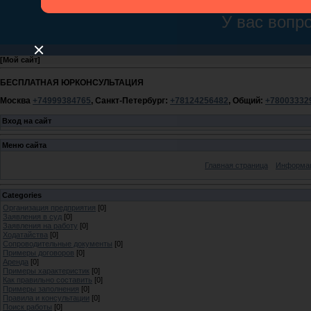
[
Мой сайт
]
БЕСПЛАТНАЯ ЮРКОНСУЛЬТАЦИЯ
Москва
+74999384765
, Санкт-Петербург:
+78124256482
, Общий:
+78003332
Вход на сайт
Меню сайта
Главная страница
Информац
Categories
Организация предприятия
[0]
Заявления в суд
[0]
Заявления на работу
[0]
Ходатайства
[0]
Сопроводительные документы
[0]
Примеры договоров
[0]
Аренда
[0]
Примеры характеристик
[0]
Как правильно составить
[0]
Примеры заполнения
[0]
Правила и консультации
[0]
Поиск работы
[0]