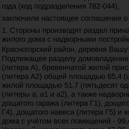
года (код подразделения 782-044),
заключили настоящее соглашение 
1. Стороны производят раздел прин
жилого дома с надворными постройк
Красногорский район, деревня Вашу
Подлежащее разделу домовладение с
(литера А), бревенчатой жилой прис
(литера А2) общей площадью 65,4 (ш
жилой площадью 51,7 (пятьдесят од
(литеры а, а1 и а2), а также надворн
дощатого гаража (литера Г1), дощато
Г4), дощатого навеса (литера Г5) и 
дома с учётом всех помещений - 99,