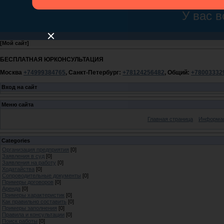
[
Мой сайт
]
БЕСПЛАТНАЯ ЮРКОНСУЛЬТАЦИЯ
Москва
+74999384765
, Санкт-Петербург:
+78124256482
, Общий:
+78003332
Вход на сайт
Меню сайта
Главная страница
Информац
Categories
Организация предприятия
[0]
Заявления в суд
[0]
Заявления на работу
[0]
Ходатайства
[0]
Сопроводительные документы
[0]
Примеры договоров
[0]
Аренда
[0]
Примеры характеристик
[0]
Как правильно составить
[0]
Примеры заполнения
[0]
Правила и консультации
[0]
Поиск работы
[0]