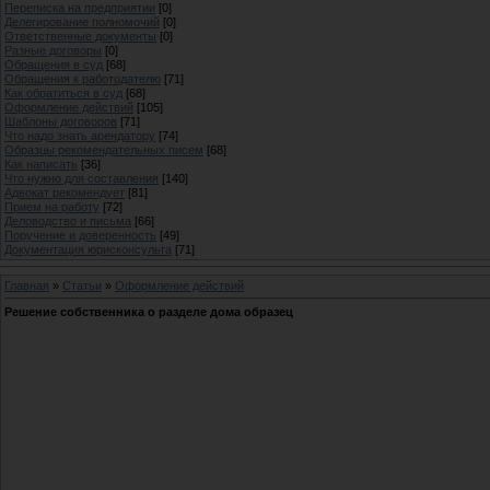
Переписка на предприятии
[0]
Делегирование полномочий
[0]
Ответственные документы
[0]
Разные договоры
[0]
Обращения в суд
[68]
Обращения к работодателю
[71]
Как обратиться в суд
[68]
Оформление действий
[105]
Шаблоны договоров
[71]
Что надо знать арендатору
[74]
Образцы рекомендательных писем
[68]
Как написать
[36]
Что нужно для составления
[140]
Адвокат рекомендует
[81]
Прием на работу
[72]
Деловодство и письма
[66]
Поручение и доверенность
[49]
Документация юрисконсульта
[71]
Главная
»
Статьи
»
Оформление действий
Решение собственника о разделе дома образец