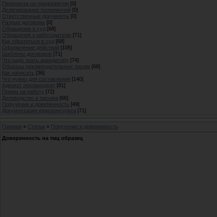
Переписка на предприятии
[0]
Делегирование полномочий
[0]
Ответственные документы
[0]
Разные договоры
[0]
Обращения в суд
[68]
Обращения к работодателю
[71]
Как обратиться в суд
[68]
Оформление действий
[105]
Шаблоны договоров
[71]
Что надо знать арендатору
[74]
Образцы рекомендательных писем
[68]
Как написать
[36]
Что нужно для составления
[140]
Адвокат рекомендует
[81]
Прием на работу
[72]
Деловодство и письма
[66]
Поручение и доверенность
[49]
Документация юрисконсульта
[71]
Главная
»
Статьи
»
Поручение и доверенность
Доверенность на тмц образец