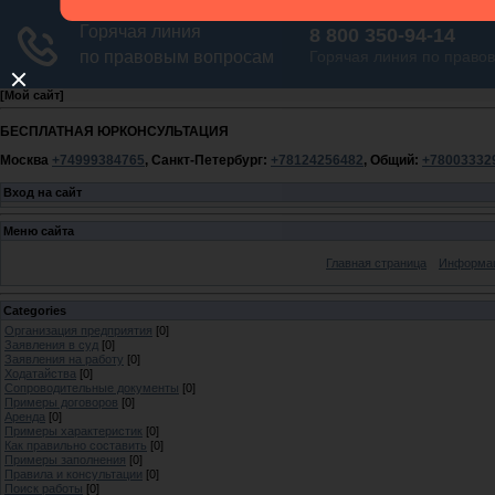
[
Мой сайт
]
БЕСПЛАТНАЯ ЮРКОНСУЛЬТАЦИЯ
Москва
+74999384765
, Санкт-Петербург:
+78124256482
, Общий:
+78003332
Вход на сайт
Меню сайта
Главная страница
Информац
Categories
Организация предприятия
[0]
Заявления в суд
[0]
Заявления на работу
[0]
Ходатайства
[0]
Сопроводительные документы
[0]
Примеры договоров
[0]
Аренда
[0]
Примеры характеристик
[0]
Как правильно составить
[0]
Примеры заполнения
[0]
Правила и консультации
[0]
Поиск работы
[0]