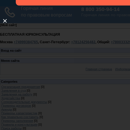
[
Мой сайт
]
БЕСПЛАТНАЯ ЮРКОНСУЛЬТАЦИЯ
Москва
+74999384765
, Санкт-Петербург:
+78124256482
, Общий:
+78003332
Вход на сайт
Меню сайта
Главная страница
Информац
Categories
Организация предприятия
[0]
Заявления в суд
[0]
Заявления на работу
[0]
Ходатайства
[0]
Сопроводительные документы
[0]
Примеры договоров
[0]
Аренда
[0]
Примеры характеристик
[0]
Как правильно составить
[0]
Примеры заполнения
[0]
Правила и консультации
[0]
Поиск работы
[0]