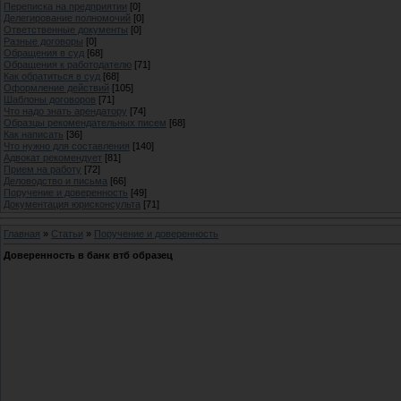
Переписка на предприятии
[0]
Делегирование полномочий
[0]
Ответственные документы
[0]
Разные договоры
[0]
Обращения в суд
[68]
Обращения к работодателю
[71]
Как обратиться в суд
[68]
Оформление действий
[105]
Шаблоны договоров
[71]
Что надо знать арендатору
[74]
Образцы рекомендательных писем
[68]
Как написать
[36]
Что нужно для составления
[140]
Адвокат рекомендует
[81]
Прием на работу
[72]
Деловодство и письма
[66]
Поручение и доверенность
[49]
Документация юрисконсульта
[71]
Главная
»
Статьи
»
Поручение и доверенность
Доверенность в банк втб образец