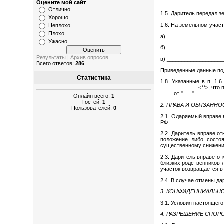
_____________________
Оцените мой сайт
Отлично
1.5. Даритель передал 
Хорошо
1.6. На земельном учас
Неплохо
Плохо
а) __________________
Ужасно
б) __________________
Результаты
|
Архив опросов
в) __________________
Всего ответов:
286
Приведенные данные под
Статистика
1.8. Указанные в п. 1
____________ <**>, что
____ от "___"_________ 
Онлайн всего:
1
Гостей:
1
2. ПРАВА И ОБЯЗАНН
Пользователей:
0
2.1. Одаряемый вправе 
РФ.
2.2. Даритель вправе о
положение либо состо
существенному снижению
2.3. Даритель вправе о
близких родственников
участок возвращается в
2.4. В случае отмены д
3. КОНФИДЕНЦИАЛЬН
3.1. Условия настоящег
4. РАЗРЕШЕНИЕ СПОР