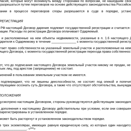
гласия, которые могут возникнуть между сторонами по вопросам, не нашедшим сво
т разрешаться путем переговоров на основе действующего законодательства Российск
овании в процессе переговоров споры разрешаются в суде в порядке, устан
 РЕГИСТРАЦИЯ
ГК РФ настоящий Договор дарения подлежит государственной регистрации и считаетс
рации. Расходы по регистрации Договора оплачивает Одаряемый.
к и расположенные на нем объекты недвижимости, указанные в п. 1.6 настоящего Д
Дарителя к Одаряемому в течение ______________ с момента государственной регистр
тает право собственности на указанный земельный участок и расположенные на не
оящего Договора, с момента государственной регистрации перехода права собственнос
ует, что до подписания настоящего Договора земельный участок никому не продан, не
ьих лиц, под арестом (запрещением) не состоит.
еменений в пользовании земельным участком не имеется.
 подтверждают, что не лишены дееспособности, не состоят под опекой и попечи
твующими осознать суть Договора, а также что отсутствуют обстоятельства, вынуж
 ПОЛОЖЕНИЯ
редусмотрено настоящим Договором, стороны руководствуются действующим законодат
и дополнения к настоящему Договору действительны при условии, если они соверше
зарегистрированы в установленном порядке.
 может быть расторгнут в установленном законодательством порядке.
 в трех экземплярах, имеющих равную юридическую силу, из которых один находится
________________. <***>