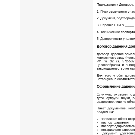
Приложения к Договору:
1. План земельного учас
2. Документ, подтвержд
3. Справка БТИ N _____ 
4. Технические паспорт
5. Доверенности уполно
Договор дарения дол
Договор дарения земел
конкретному лицу (неск
РФ гл. 32 ст. 572-58
целесообразна и выго
законодательство не на
Для того чтобы догов
нотариуса, в соответст
Оформление дарения
Если участок земли по 
дети, супруги, внуки,
одаряемое лицо не обла
Пакет документов, нео
владельца:
заявления обеих сто
паспорт дарителя
паспорт одариваемог
нотариально заверен
документ, удостове