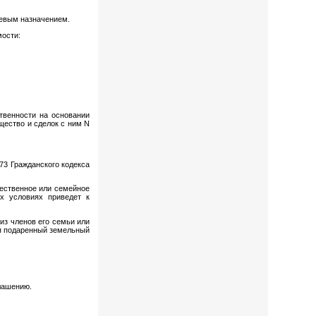
левым назначением.
мости:
твенности на основании
щество и сделок с ним N
573 Гражданского кодекса
щественное или семейное
ых условиях приведет к
из членов его семьи или
я подаренный земельный
глашению.