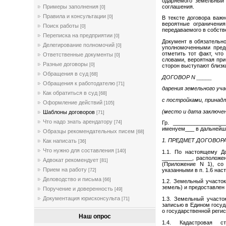
одаряемого земельный 
соглашения.
Примеры заполнения
[0]
Правила и консультации
[0]
В тексте договора важн
вероятные ограничения
Поиск работы
[0]
передаваемого в собств
Переписка на предприятии
[0]
Документ в обязательн
Делегирование полномочий
[0]
уполномоченными предс
отметить тот факт, что
Ответственные документы
[0]
словами, вероятная при
Разные договоры
[0]
сторон выступают близк
Обращения в суд
[68]
ДОГОВОР N _____
Обращения к работодателю
[71]
дарения земельного уч
Как обратиться в суд
[68]
с постройками, прина
Оформление действий
[105]
(место и дата заключе
Шаблоны договоров
[71]
Что надо знать арендатору
[74]
Гр. _________________
именуем___ в дальнейш
Образцы рекомендательных писем
[68]
1. ПРЕДМЕТ ДОГОВОР
Как написать
[36]
Что нужно для составления
[140]
1.1. По настоящему Д
__________, расположен
Адвокат рекомендует
[81]
(Приложение N 1), со
Прием на работу
указанными в п. 1.6 на
[72]
Деловодство и письма
[66]
1.2. Земельный участок
земель) и предоставлен
Поручение и доверенность
[49]
Документация юрисконсульта
1.3. Земельный участо
[71]
записью в Едином госуд
о государственной реги
Наш опрос
1.4. Кадастровая с