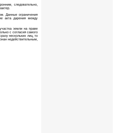
ронним, следовательно,
рактер.
ом. Данные ограничения
ние акта дарения между
участка земли на праве
олько с согласия самого
разу нескольких лиц, то
изнан недействительным,