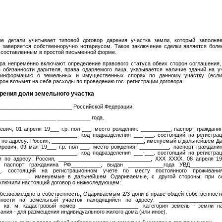
е детали учитывает типовой договор дарения участка земли, который заполняе
и заверяется собственноручно нотариусом. Такое заключение сделки является боле
 составленным в простой письменной форме.
ора непременно включают определение правового статуса обеих сторон соглашения,
 обязанности дарителя, права одаряемого лица, указывается наличие зданий на у
 информацию о земельных и имущественных спорах по данному участку (если
орон возьмет на себя расходы по проведению гос. регистрации договора.
рения доли земельного участка
_________________________ Российской Федерации.
___________________ ___________ года.
вич, 01 апреля 19___ г.р. пол ___. место рождения: __________, паспорт граждан
__________________________, код подразделения ___-___. состоящий на регистра
 по адресу: Россия, _______________________________, именуемый в дальнейшем Да
рович, 09 мая 19___ г.р. пол ___. место рождения: __________, паспорт граждани
__________________________, код подразделения ___-___. состоящий на регистра
я по адресу: Россия, _______________________________, ХХХ ХХХХ, 08 апреля 19_
, паспорт гражданина РФ__________, выдан ____________года УВД___________
__. состоящий на регистрационном учете по месту постоянного проживани
___________, именуемые в дальнейшем Одариваемые, с другой стороны, при с
ключили настоящий договор о нижеследующем:
 безвозмездно в собственность, Одариваемым 2/3 доли в праве общей собственности
ности на земельный участок находящийся по адресу: ____________________
) кв. м, кадастровый номер ____________________, категория земель - земли н
ания - для размещения индивидуального жилого дома (или иное).