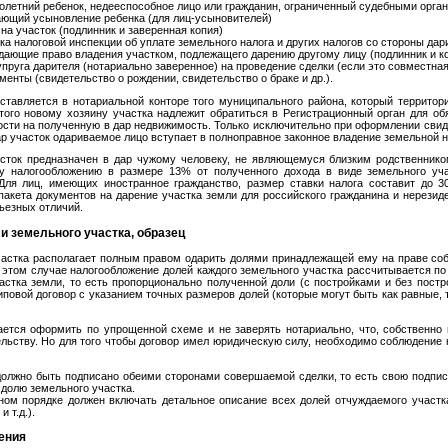
летний ребенок, недееспособное лицо или гражданин, ограниченный судебными орга
ающий усыновление ребенка (для лиц-усыновителей)
на участок (подлинник и заверенная копия)
а налоговой инспекции об уплате земельного налога и других налогов со стороны дар
дающие право владения участком, подлежащего дарению другому лицу (подлинник и к
упруга дарителя (нотариально заверенное) на проведение сделки (если это совместна
енты (свидетельство о рождении, свидетельство о браке и др.).
ставляется в нотариальной конторе того муниципального района, который террито
того новому хозяину участка надлежит обратиться в Регистрационный орган для об
ости на полученную в дар недвижимость. Только исключительно при оформлении свид
ар участок одариваемое лицо вступает в полноправное законное владение земельной
асток предназначен в дар чужому человеку, не являющемуся близким родственнико
у налогообложению в размере 13% от полученного дохода в виде земельного уча
Для лиц, имеющих иностранное гражданство, размер ставки налога составит до 
акета документов на дарение участка земли для российского гражданина и нерезид
рьезных отличий.
и земельного участка, образец
частка располагает полным правом одарить долями принадлежащей ему на праве соб
В этом случае налогообложение долей каждого земельного участка рассчитывается по 
астка земли, то есть пропорционально полученной доли (с постройками и без постр
иповой договор с указанием точных размеров долей (которые могут быть как равные, 
ется оформить по упрощенной схеме и не заверять нотариально, что, собственно 
льству. Но для того чтобы договор имел юридическую силу, необходимо соблюдение
олжно быть подписано обеими сторонами совершаемой сделки, то есть свою подпис
 долю земельного участка.
ном порядке должен включать детальное описание всех долей отчуждаемого участка
 т.д.).
ения