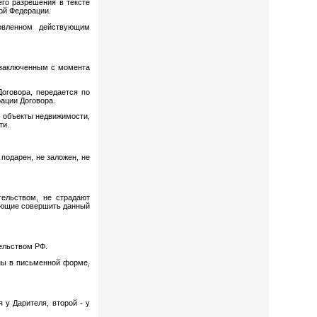
его разрешения в тексте
ой Федерации.
овленном действующим
я заключенным с момента
оговора, передается по
ации Договора.
м объекты недвижимости,
ти.
 подарен, не заложен, не
тельством, не страдают
дающие совершить данный
ельством РФ.
ны в письменной форме,
 у Дарителя, второй - у