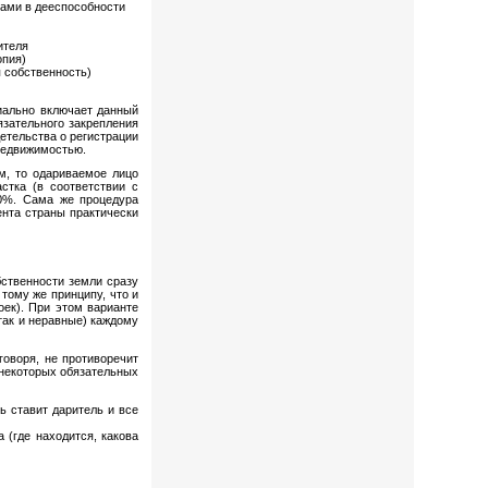
нами в дееспособности
ителя
опия)
я собственность)
риально включает данный
язательного закрепления
етельства о регистрации
 недвижимостью.
м, то одариваемое лицо
стка (в соответствии с
30%. Сама же процедура
ента страны практически
ственности земли сразу
тому же принципу, что и
оек). При этом варианте
так и неравные) каждому
говоря, не противоречит
 некоторых обязательных
ь ставит даритель и все
 (где находится, какова