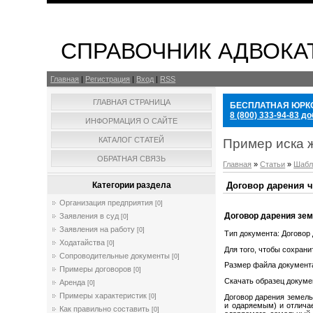
СПРАВОЧНИК АДВОКА
Главная
|
Регистрация
|
Вход
|
RSS
ГЛАВНАЯ СТРАНИЦА
БЕСПЛАТНАЯ ЮРК
8 (800) 333-94-83 до
ИНФОРМАЦИЯ О САЙТЕ
КАТАЛОГ СТАТЕЙ
Пример иска 
ОБРАТНАЯ СВЯЗЬ
Главная
»
Статьи
»
Шабл
Договор дарения ч
Категории раздела
Организация предприятия
[0]
Договор дарения зем
Заявления в суд
[0]
Заявления на работу
[0]
Тип документа: Договор
Ходатайства
[0]
Для того, чтобы сохрани
Сопроводительные документы
[0]
Размер файла документа
Примеры договоров
[0]
Cкачать образец докуме
Аренда
[0]
Примеры характеристик
Договор дарения земель
[0]
и одаряемым) и отличае
Как правильно составить
[0]