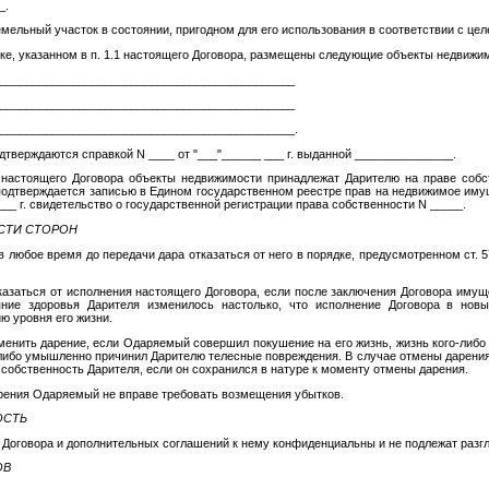
_.
земельный участок в состоянии, пригодном для его использования в соответствии с це
тке, указанном в п. 1.1 настоящего Договора, размещены следующие объекты недвижи
______________________________________________
______________________________________________
______________________________________________.
тверждаются справкой N ____ от "___"______ ___ г. выданной _______________.
.6 настоящего Договора объекты недвижимости принадлежат Дарителю на праве собс
 подтверждается записью в Едином государственном реестре прав на недвижимое иму
___ г. свидетельство о государственной регистрации права собственности N _____.
ОСТИ СТОРОН
в любое время до передачи дара отказаться от него в порядке, предусмотренном ст. 
тказаться от исполнения настоящего Договора, если после заключения Договора иму
яние здоровья Дарителя изменилось настолько, что исполнение Договора в нов
 уровня его жизни.
тменить дарение, если Одаряемый совершил покушение на его жизнь, жизнь кого-либо 
 либо умышленно причинил Дарителю телесные повреждения. В случае отмены дарени
 собственность Дарителя, если он сохранился в натуре к моменту отмены дарения.
арения Одаряемый не вправе требовать возмещения убытков.
ОСТЬ
о Договора и дополнительных соглашений к нему конфиденциальны и не подлежат раз
ОВ