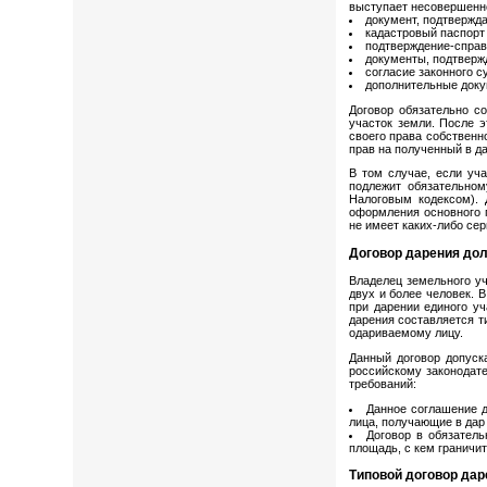
выступает несовершенно
документ, подтвержд
кадастровый паспорт 
подтверждение-справк
документы, подтверж
согласие законного с
дополнительные докум
Договор обязательно со
участок земли. После э
своего права собственн
прав на полученный в д
В том случае, если уч
подлежит обязательном
Налоговым кодексом). 
оформления основного п
не имеет каких-либо се
Договор дарения дол
Владелец земельного у
двух и более человек. 
при дарении единого уч
дарения составляется т
одариваемому лицу.
Данный договор допуска
российскому законодате
требований:
Данное соглашение д
лица, получающие в дар
Договор в обязатель
площадь, с кем граничит и
Типовой договор дар