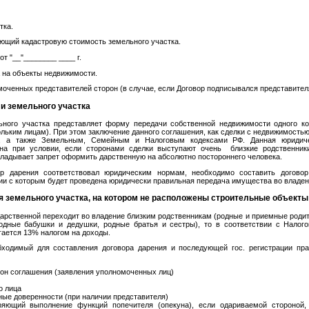
тка.
ающий кадастровую стоимость земельного участка.
от "__"________ ____ г.
а на объекты недвижимости.
моченных представителей сторон (в случае, если Договор подписывался представител
и земельного участка
ьного участка представляет форму передачи собственной недвижимости одного ко
ольким лицам). При этом заключение данного соглашения, как сделки с недвижимостью
2, а также Земельным, Семейным и Налоговым кодексами РФ. Данная юридич
дна при условии, если сторонами сделки выступают очень близкие родственник
кладывает запрет оформить дарственную на абсолютно постороннего человека.
ор дарения соответствовал юридическим нормам, необходимо составить договор
вии с которым будет проведена юридически правильная передача имущества во владен
 земельного участка, на котором не расположены строительные объекты
дарственной переходит во владение близким родственникам (родные и приемные роди
 родные бабушки и дедушки, родные братья и сестры), то в соответствии с Налог
гается 13% налогом на доходы.
бходимый для составления договора дарения и последующей гос. регистрации пра
рон соглашения (заявления уполномоченных лиц)
о лица
ные доверенности (при наличии представителя)
ряющий выполнение функций попечителя (опекуна), если одариваемой стороной,