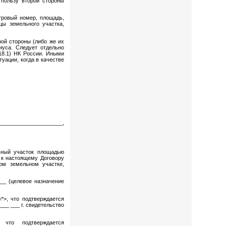
 пользу второй стороны
стровый номер, площадь,
цы земельного участка,
ой стороны (либо же их
иуса. Следует отдельно
.18.1) НК России. Иными
уации, когда в качестве
_____________________,
ьный участок площадью
о к настоящему Договору
ом земельном участке,
___ (целевое назначение
*>, что подтверждается
__ ___ г. свидетельство
 что подтверждается