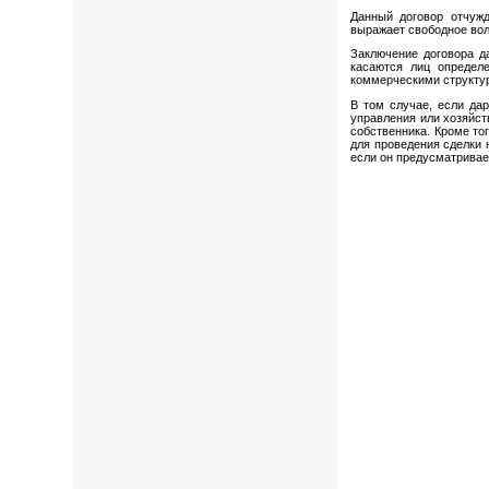
Данный договор отчужд
выражает свободное вол
Заключение договора д
касаются лиц определ
коммерческими структур
В том случае, если да
управления или хозяйст
собственника. Кроме то
для проведения сделки 
если он предусматривае