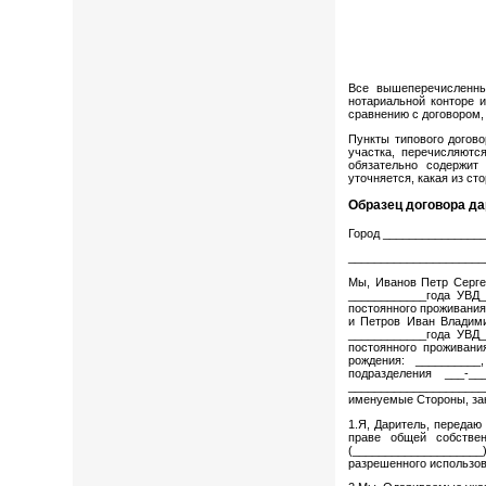
Все вышеперечисленны
нотариальной конторе 
сравнению с договором,
Пункты типового догов
участка, перечисляются
обязательно содержит
уточняется, какая из ст
Образец договора да
Город _______________
_____________________
Мы, Иванов Петр Сергее
____________года УВД_
постоянного проживания
и Петров Иван Владими
____________года УВД_
постоянного проживани
рождения: __________
подразделения ___-_
____________________
именуемые Стороны, за
1.Я, Даритель, передаю
праве общей собствен
(____________________
разрешенного использов