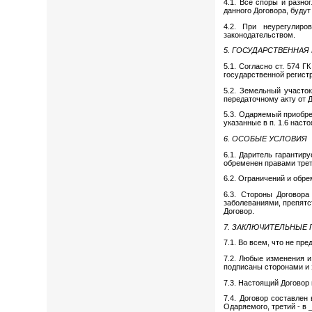
4.1. Все споры и разно
данного Договора, буду
4.2. При неурегулир
законодательством.
5. ГОСУДАРСТВЕННАЯ
5.1. Согласно ст. 574 
государственной регист
5.2. Земельный участо
передаточному акту от 
5.3. Одаряемый приобре
указанные в п. 1.6 наст
6. ОСОБЫЕ УСЛОВИЯ
6.1. Даритель гарантир
обременен правами трет
6.2. Ограничений и обр
6.3. Стороны Договора
заболеваниями, препятс
Договор.
7. ЗАКЛЮЧИТЕЛЬНЫЕ
7.1. Во всем, что не п
7.2. Любые изменения 
подписаны сторонами и 
7.3. Настоящий Договор
7.4. Договор составлен
Одаряемого, третий - в 