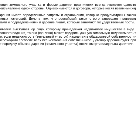
ения земельного участка в форме дарения практически всегда является односто
еизъявление одной стороны. Однако имеются и договора, которые носят взаимный ха
арения имеет определенные запреты и ограничения, которые предусмотрены закон
енных категорий. Дело в том, что российский закон строго запрещает проведе
ами и подразделениями и дарение лицам, которые занимают государственные посты.
рителем выступает юр лицо, которому принадлежит недвижимое имущество в виде 
венного ведения, то оно (юр лицо) может подарить данную земельную недвижимость т
го, если недвижимость (земельный участок) находится в общедолевой собственности с
необходимо согласие всех без исключения собственников. Договор дарения будет пр
т передачу объекта дарения (земельного участка) после смерти владельца-дарителя.