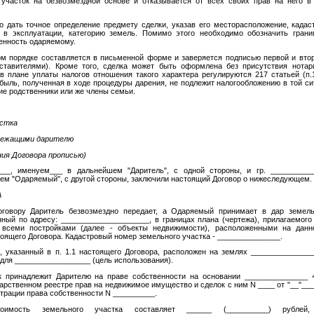
участок на безвозмездной основе и отказывается от всех своих прав на него в
о дать точное определение предмету сделки, указав его месторасположение, када
 в эксплуатации, категорию земель. Помимо этого необходимо обозначить грани
енность одаряемому.
ом порядке составляется в письменной форме и заверяется подписью первой и втор
тавителями). Кроме того, сделка может быть оформлена без присутствия нотар
 в плане уплаты налогов отношения такого характера регулируются 217 статьей (п
быль, полученная в ходе процедуры дарения, не подлежит налогообложению в той сит
ие родственники или же члены семьи.
астка
длежащими дарителю
ния Договора прописью)
___, именуем___ в дальнейшем "Даритель", с одной стороны, и гр. __________
ем "Одаряемый", с другой стороны, заключили настоящий Договор о нижеследующем.
А
оговору Даритель безвозмездно передает, а Одаряемый принимает в дар земел
ный по адресу: _____________________, в границах плана (чертежа), прилагаемог
 всеми постройками (далее - объекты недвижимости), расположенными на данн
стоящего Договора. Кадастровый номер земельного участка - _______________.
, указанный в п. 1.1 настоящего Договора, расположен на землях ______________
 для __________________ (цель использования).
к принадлежит Дарителю на праве собственности на основании _______________ <
арственном реестре прав на недвижимое имущество и сделок с ним N ____ от "__"____
страции права собственности N __________.
тоимость земельного участка составляет ______ (__________) рублей,