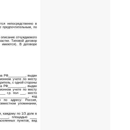
тся непосредственно в
е предпочтительным, по
 описание отчуждаемого
частке. Типовой договор
 имеются). В договоре
ина РФ__________, выдан
ционном учете по месту
ритель, с одной стороны
на РФ__________, выдан
ционном учете по месту
__ г.р. пол ___. место
________________, код
я по адресу: Россия,
овместном упоминании,
, каждому по 1/3 доле в
______, площадью ____
аселенных пунктов, вид