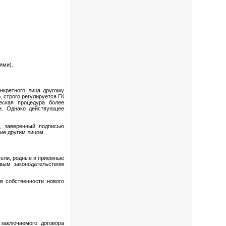
ями).
нкретного лица другому
, строго регулируется ГК
еская процедура более
и. Однако действующее
, заверенный подписью
ие другим лицом.
тели, родные и приемные
овым законодательством
в собственности нового
 заключаемого договора