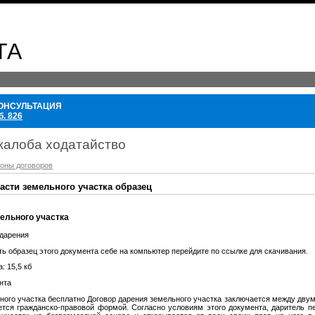
ТА
ОНСУЛЬТАЦИЯ
б. 826
жалоба ходатайство
оны договоров
асти земельного участка образец
ельного участка
 дарения
ть образец этого документа себе на компьютер перейдите по ссылке для скачивания.
: 15,5 кб
нта
ного участка бесплатно Договор дарения земельного участка заключается между дву
тся гражданско-правовой формой. Согласно условиям этого документа, даритель п