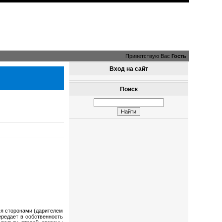
Приветствую Вас
Гость
Вход на сайт
Поиск
мя сторонами (дарителем
ередает в собственность