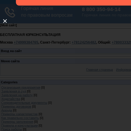
[
Мой сайт
]
БЕСПЛАТНАЯ ЮРКОНСУЛЬТАЦИЯ
Москва
+74999384765
, Санкт-Петербург:
+78124256482
, Общий:
+78003332
Вход на сайт
Меню сайта
Главная страница
Информац
Categories
Организация предприятия
[0]
Заявления в суд
[0]
Заявления на работу
[0]
Ходатайства
[0]
Сопроводительные документы
[0]
Примеры договоров
[0]
Аренда
[0]
Примеры характеристик
[0]
Как правильно составить
[0]
Примеры заполнения
[0]
Правила и консультации
[0]
Поиск работы
[0]