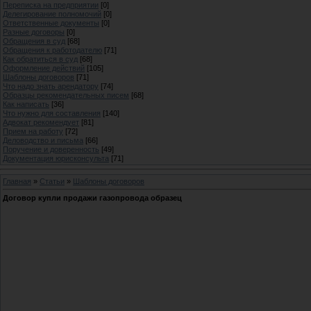
Переписка на предприятии
[0]
Делегирование полномочий
[0]
Ответственные документы
[0]
Разные договоры
[0]
Обращения в суд
[68]
Обращения к работодателю
[71]
Как обратиться в суд
[68]
Оформление действий
[105]
Шаблоны договоров
[71]
Что надо знать арендатору
[74]
Образцы рекомендательных писем
[68]
Как написать
[36]
Что нужно для составления
[140]
Адвокат рекомендует
[81]
Прием на работу
[72]
Деловодство и письма
[66]
Поручение и доверенность
[49]
Документация юрисконсульта
[71]
Главная
»
Статьи
»
Шаблоны договоров
Договор купли продажи газопровода образец