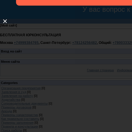
[
Мой сайт
]
БЕСПЛАТНАЯ ЮРКОНСУЛЬТАЦИЯ
Москва
+74999384765
, Санкт-Петербург:
+78124256482
, Общий:
+78003332
Вход на сайт
Меню сайта
Главная страница
Информац
Categories
Организация предприятия
[0]
Заявления в суд
[0]
Заявления на работу
[0]
Ходатайства
[0]
Сопроводительные документы
[0]
Примеры договоров
[0]
Аренда
[0]
Примеры характеристик
[0]
Как правильно составить
[0]
Примеры заполнения
[0]
Правила и консультации
[0]
Поиск работы
[0]