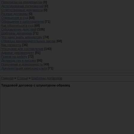
Переписка на предприятии
[0]
Делегирование полномочий
[0]
Ответственные документы
[0]
Разные договоры
[0]
Обращения в суд
[68]
Обращения к работодателю
[71]
Как обратиться в суд
[68]
Оформление действий
[105]
Шаблоны договоров
[71]
Что надо знать арендатору
[74]
Образцы рекомендательных писем
[68]
Как написать
[36]
Что нужно для составления
[140]
Адвокат рекомендует
[81]
Прием на работу
[72]
Деловодство и письма
[66]
Поручение и доверенность
[49]
Документация юрисконсульта
[71]
Главная
»
Статьи
»
Шаблоны договоров
Трудовой договор с штукатуром образец