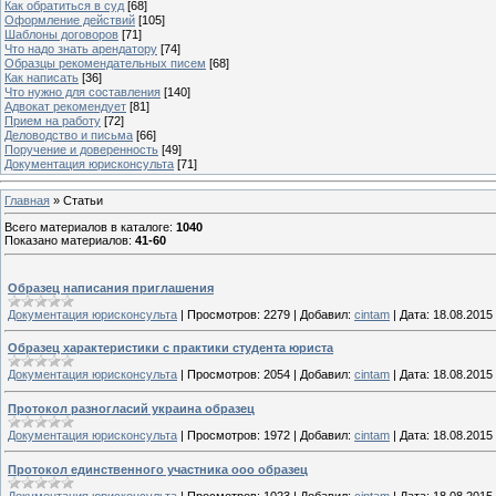
Как обратиться в суд
[68]
Оформление действий
[105]
Шаблоны договоров
[71]
Что надо знать арендатору
[74]
Образцы рекомендательных писем
[68]
Как написать
[36]
Что нужно для составления
[140]
Адвокат рекомендует
[81]
Прием на работу
[72]
Деловодство и письма
[66]
Поручение и доверенность
[49]
Документация юрисконсульта
[71]
Главная
»
Статьи
Всего материалов в каталоге
:
1040
Показано материалов
:
41-60
Образец написания приглашения
Документация юрисконсульта
|
Просмотров:
2279
|
Добавил:
cintam
|
Дата:
18.08.2015
Образец характеристики с практики студента юриста
Документация юрисконсульта
|
Просмотров:
2054
|
Добавил:
cintam
|
Дата:
18.08.2015
Протокол разногласий украина образец
Документация юрисконсульта
|
Просмотров:
1972
|
Добавил:
cintam
|
Дата:
18.08.2015
Протокол единственного участника ооо образец
Документация юрисконсульта
|
Просмотров:
1023
|
Добавил:
cintam
|
Дата:
18.08.2015