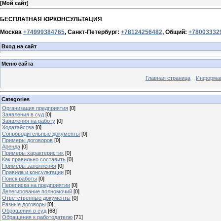
[
Мой сайт
]
БЕСПЛАТНАЯ ЮРКОНСУЛЬТАЦИЯ
Москва
+74999384765
, Санкт-Петербург:
+78124256482
, Общий:
+78003332
Вход на сайт
Меню сайта
Главная страница
Информац
Categories
Организация предприятия
[0]
Заявления в суд
[0]
Заявления на работу
[0]
Ходатайства
[0]
Сопроводительные документы
[0]
Примеры договоров
[0]
Аренда
[0]
Примеры характеристик
[0]
Как правильно составить
[0]
Примеры заполнения
[0]
Правила и консультации
[0]
Поиск работы
[0]
Переписка на предприятии
[0]
Делегирование полномочий
[0]
Ответственные документы
[0]
Разные договоры
[0]
Обращения в суд
[68]
Обращения к работодателю
[71]