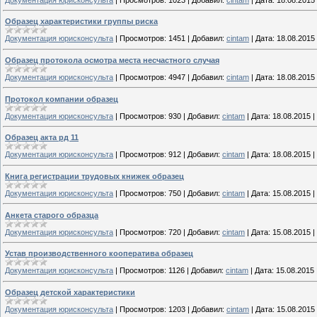
Образец характеристики группы риска
Документация юрисконсульта
|
Просмотров:
1451
|
Добавил:
cintam
|
Дата:
18.08.2015
Образец протокола осмотра места несчастного случая
Документация юрисконсульта
|
Просмотров:
4947
|
Добавил:
cintam
|
Дата:
18.08.2015
Протокол компании образец
Документация юрисконсульта
|
Просмотров:
930
|
Добавил:
cintam
|
Дата:
18.08.2015
|
Образец акта рд 11
Документация юрисконсульта
|
Просмотров:
912
|
Добавил:
cintam
|
Дата:
18.08.2015
|
Книга регистрации трудовых книжек образец
Документация юрисконсульта
|
Просмотров:
750
|
Добавил:
cintam
|
Дата:
15.08.2015
|
Анкета старого образца
Документация юрисконсульта
|
Просмотров:
720
|
Добавил:
cintam
|
Дата:
15.08.2015
|
Устав производственного кооператива образец
Документация юрисконсульта
|
Просмотров:
1126
|
Добавил:
cintam
|
Дата:
15.08.2015
Образец детской характеристики
Документация юрисконсульта
|
Просмотров:
1203
|
Добавил:
cintam
|
Дата:
15.08.2015