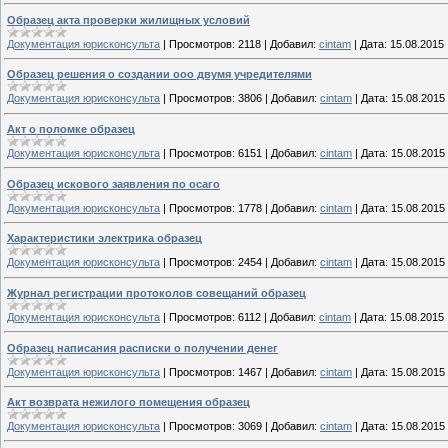
Образец акта проверки жилищных условий
Документация юрисконсульта
|
Просмотров:
2118
|
Добавил:
cintam
|
Дата:
15.08.2015
Образец решения о создании ооо двумя учредителями
Документация юрисконсульта
|
Просмотров:
3806
|
Добавил:
cintam
|
Дата:
15.08.2015
Акт о поломке образец
Документация юрисконсульта
|
Просмотров:
6151
|
Добавил:
cintam
|
Дата:
15.08.2015
Образец искового заявления по осаго
Документация юрисконсульта
|
Просмотров:
1778
|
Добавил:
cintam
|
Дата:
15.08.2015
Характеристики электрика образец
Документация юрисконсульта
|
Просмотров:
2454
|
Добавил:
cintam
|
Дата:
15.08.2015
Журнал регистрации протоколов совещаний образец
Документация юрисконсульта
|
Просмотров:
6112
|
Добавил:
cintam
|
Дата:
15.08.2015
Образец написания расписки о получении денег
Документация юрисконсульта
|
Просмотров:
1467
|
Добавил:
cintam
|
Дата:
15.08.2015
Акт возврата нежилого помещения образец
Документация юрисконсульта
|
Просмотров:
3069
|
Добавил:
cintam
|
Дата:
15.08.2015