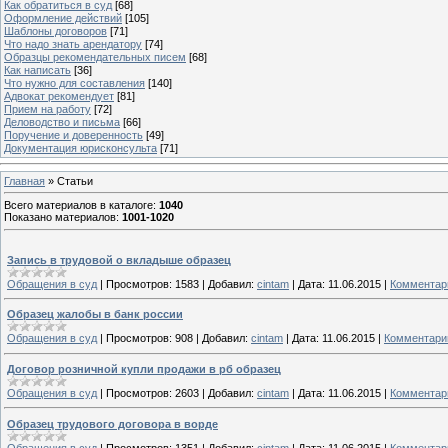
Как обратиться в суд
[68]
Оформление действий
[105]
Шаблоны договоров
[71]
Что надо знать арендатору
[74]
Образцы рекомендательных писем
[68]
Как написать
[36]
Что нужно для составления
[140]
Адвокат рекомендует
[81]
Прием на работу
[72]
Деловодство и письма
[66]
Поручение и доверенность
[49]
Документация юрисконсульта
[71]
Главная
»
Статьи
Всего материалов в каталоге
:
1040
Показано материалов
:
1001-1020
Запись в трудовой о вкладыше образец
Обращения в суд
|
Просмотров:
1583
|
Добавил:
cintam
|
Дата:
11.06.2015
|
Комментари
Образец жалобы в банк россии
Обращения в суд
|
Просмотров:
908
|
Добавил:
cintam
|
Дата:
11.06.2015
|
Комментарии
Договор розничной купли продажи в рб образец
Обращения в суд
|
Просмотров:
2603
|
Добавил:
cintam
|
Дата:
11.06.2015
|
Комментари
Образец трудового договора в ворде
Обращения в суд
|
Просмотров:
1351
|
Добавил:
cintam
|
Дата:
11.06.2015
|
Комментари