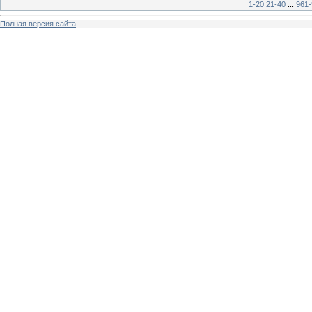
1-20
21-40
...
961-
Полная версия сайта