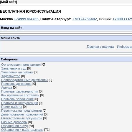
[
Мой сайт
]
БЕСПЛАТНАЯ ЮРКОНСУЛЬТАЦИЯ
Москва
+74999384765
, Санкт-Петербург:
+78124256482
, Общий:
+78003332
Вход на сайт
Меню сайта
Главная страница
Информац
Categories
Организация предприятия
[0]
Заявления в суд
[0]
Заявления на работу
[0]
Ходатайства
[0]
Сопроводительные документы
[0]
Примеры договоров
[0]
Аренда
[0]
Примеры характеристик
[0]
Как правильно составить
[0]
Примеры заполнения
[0]
Правила и консультации
[0]
Поиск работы
[0]
Переписка на предприятии
[0]
Делегирование полномочий
[0]
Ответственные документы
[0]
Разные договоры
[0]
Обращения в суд
[68]
Обращения к работодателю
[71]