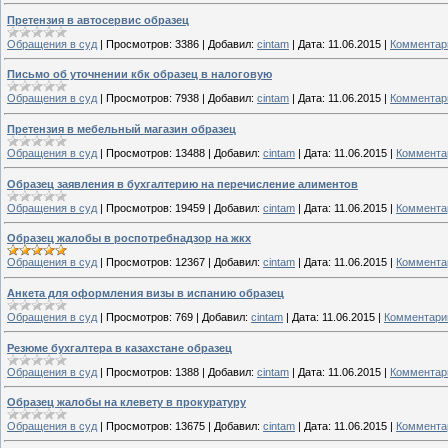
Претензия в автосервис образец
Обращения в суд
|
Просмотров:
3386
|
Добавил:
cintam
|
Дата:
11.06.2015
|
Комментари
Письмо об уточнении кбк образец в налоговую
Обращения в суд
|
Просмотров:
7938
|
Добавил:
cintam
|
Дата:
11.06.2015
|
Комментари
Претензия в мебельный магазин образец
Обращения в суд
|
Просмотров:
13488
|
Добавил:
cintam
|
Дата:
11.06.2015
|
Комментар
Образец заявления в бухгалтерию на перечисление алиментов
Обращения в суд
|
Просмотров:
19459
|
Добавил:
cintam
|
Дата:
11.06.2015
|
Комментар
Образец жалобы в роспотребнадзор на жкх
Обращения в суд
|
Просмотров:
12367
|
Добавил:
cintam
|
Дата:
11.06.2015
|
Комментар
Анкета для оформления визы в испанию образец
Обращения в суд
|
Просмотров:
769
|
Добавил:
cintam
|
Дата:
11.06.2015
|
Комментарии
Резюме бухгалтера в казахстане образец
Обращения в суд
|
Просмотров:
1388
|
Добавил:
cintam
|
Дата:
11.06.2015
|
Комментари
Образец жалобы на клевету в прокуратуру
Обращения в суд
|
Просмотров:
13675
|
Добавил:
cintam
|
Дата:
11.06.2015
|
Комментар