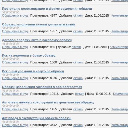
Протокол о реорганизации в форме выделения образец
Обращения в суд
|
Просмотров:
4747
|
Добавил:
cintam
|
Дата:
11.06.2015
|
Комментари
Образец заполнения анкеты для визы в китай
Обращения в суд
|
Просмотров:
1957
|
Добавил:
cintam
|
Дата:
11.06.2015
|
Комментари
Договор продажи авто в рассрочку образец
Обращения в суд
|
Просмотров:
959
|
Добавил:
cintam
|
Дата:
11.06.2015
|
Комментарии
Иск на алименты в браке образец
Обращения в суд
|
Просмотров:
1500
|
Добавил:
cintam
|
Дата:
11.06.2015
|
Комментари
Иск о выкупе доли в квартире образец
Обращения в суд
|
Просмотров:
8676
|
Добавил:
cintam
|
Дата:
11.06.2015
|
Комментари
Образец заполнения заявления в ооо росгосстрах
Обращения в суд
|
Просмотров:
10416
|
Добавил:
cintam
|
Дата:
11.06.2015
|
Комментар
Акт ответственных конструкций в строительстве образец
Обращения в суд
|
Просмотров:
1455
|
Добавил:
cintam
|
Дата:
11.06.2015
|
Комментари
Акт ввода в эксплуатацию объекта образец
Обращения в суд
|
Просмотров:
3442
|
Добавил:
cintam
|
Дата:
11.06.2015
|
Комментари